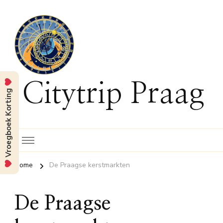
Citytrip Praag
Vroegboek Korting
Home
De Praagse kerstmarkten
De Praagse